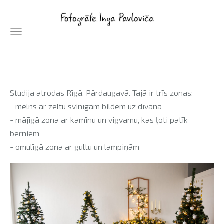
Studija atrodas Rīgā, Pārdaugavā. Tajā ir trīs zonas:
- melns ar zeltu svinīgām bildēm uz dīvāna
- mājīgā zona ar kamīnu un vigvamu, kas ļoti patīk
bērniem
- omulīgā zona ar gultu un lampiņām