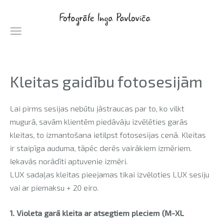
Kleitas gaidību fotosesijām
Lai pirms sesijas nebūtu jāstraucas par to, ko vilkt
mugurā, savām klientēm piedāvāju izvēlēties garās
kleitas, to izmantošana ietilpst fotosesijas cenā. Kleitas
ir staipīga auduma, tāpēc derēs vairākiem izmēriem.
Iekavās norādīti aptuvenie izmēri.
LUX sadaļas kleitas pieejamas tikai izvēloties LUX sesiju
vai ar piemaksu + 20 eiro.
1. Violeta garā kleita ar atsegtiem pleciem (M-XL