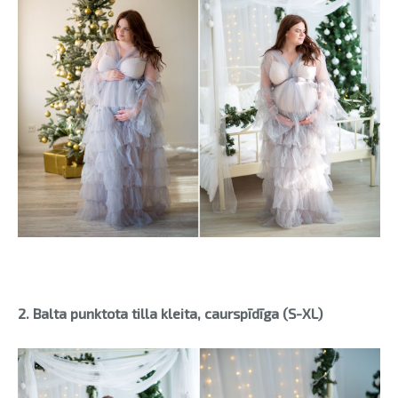
2. Balta punktota tilla kleita, caurspīdīga (S-XL)