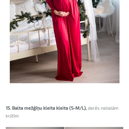
15. Balta mežģīņu kleita kleita (S-M/L),
derēs nelielām
krūtīm