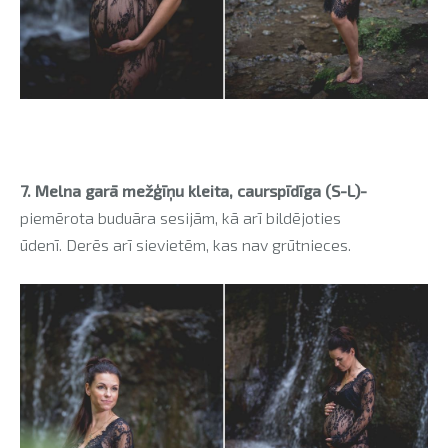
7. Melna garā mežģīņu kleita, caurspīdīga (S-L)-
piemērota buduāra sesijām, kā arī bildējoties
ūdenī.
Derēs arī sievietēm, kas nav grūtnieces.