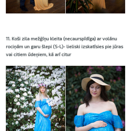
11. Koši zila mežģīņu kleita (necaurspīdīga) ar volānu
rociņām un garu šlepi (S-L)- lieliski izskatīsies pie jūras
vai citiem ūdeņiem, kā arī citur