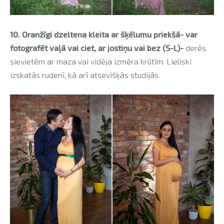
10. Oranžīgi dzeltena kleita ar šķēlumu priekšā- var
fotografēt vaļā vai ciet, ar jostiņu vai bez (S-L)-
derēs
sievietēm ar maza vai vidēja izmēra krūtīm. Lieliski
izskatās rudenī, kā arī atsevišķās studijās.