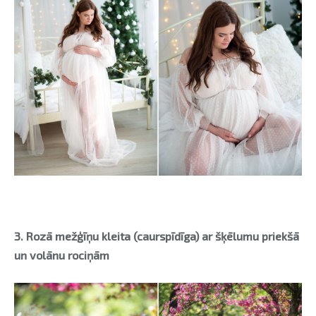
3.
Rozā mežģīņu kleita (caurspīdīga) ar šķēlumu priekšā
un volānu rociņām