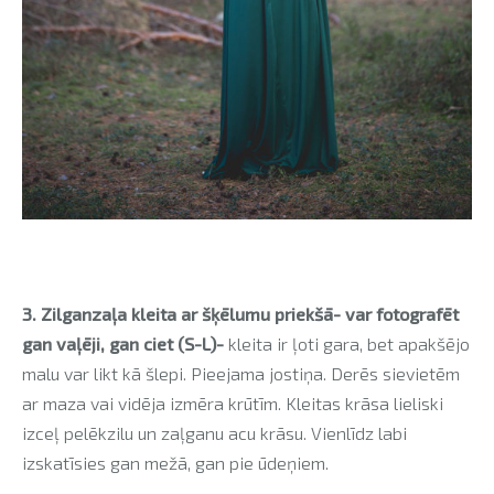
3.
Zilganzaļa kleita ar šķēlumu priekšā- var fotografēt
gan vaļēji, gan ciet (S-L)-
kleita ir ļoti gara, bet apakšējo
malu var likt kā šlepi. Pieejama jostiņa. Derēs sievietēm
ar maza vai vidēja izmēra krūtīm. Kleitas krāsa lieliski
izceļ pelēkzilu un zaļganu acu krāsu. Vienlīdz labi
izskatīsies gan mežā, gan pie ūdeņiem.