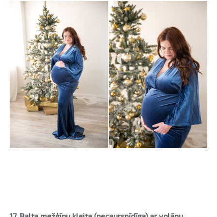
17. Balta
mežģīņu kleita (necaurspīdīga) ar volānu