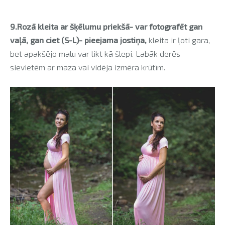
9.Rozā kleita ar šķēlumu priekšā- var fotografēt gan
vaļā, gan ciet (S-L)- pieejama jostiņa,
kleita ir ļoti gara,
bet apakšējo malu var likt kā šlepi. Labāk derēs
sievietēm ar maza vai vidēja izmēra krūtīm.