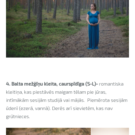
4. Balta mežģīņu kleita, caurspīdīga (S-L)-
romantiska
kleitiņa, kas piestāvēs maigam tēlam pie jūras,
intīmākām sesijām studijā vai mājās. Piemērota sesijām
ūdenī (ezerā, vannā). Derēs arī sievietēm, kas nav
grūtnieces.