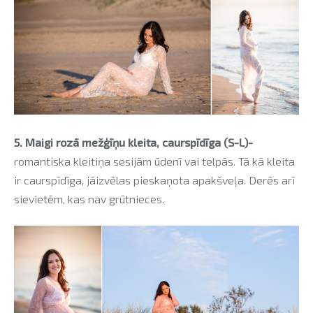
5. Maigi rozā mežģīņu kleita, caurspīdīga (S-L)-
romantiska kleitiņa sesijām ūdenī vai telpās. Tā kā kleita
ir caurspīdīga, jāizvēlas pieskaņota apakšveļa. Derēs arī
sievietēm, kas nav grūtnieces.