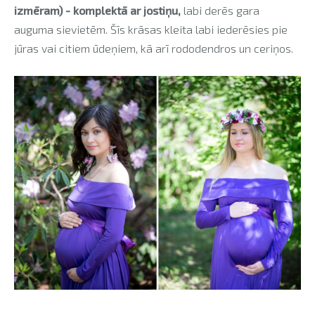
izmēram) - komplektā ar jostiņu,
labi derēs gara
auguma sievietēm. Šīs krāsas kleita labi iederēsies pie
jūras vai citiem ūdeņiem, kā arī rododendros un ceriņos.