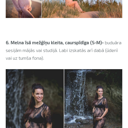
6. Melna īsā mežģīņu kleita, caurspīdīga (S-M)-
buduāra
sesijām mājās vai studijā. Labi izskatās arī dabā (ūdenī
vai uz tumša fona).