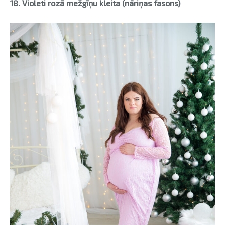
18. Violeti rozā mežgīņu kleita (nāriņas fasons)