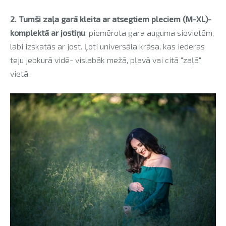
2. Tumši zaļa garā kleita ar atsegtiem pleciem (M-XL)-
komplektā ar jostiņu
, piemērota gara auguma sievietēm,
labi izskatās ar jost. Ļoti universāla krāsa, kas iederas
teju jebkurā vidē- vislabāk mežā, pļavā vai citā "zaļā"
vietā.