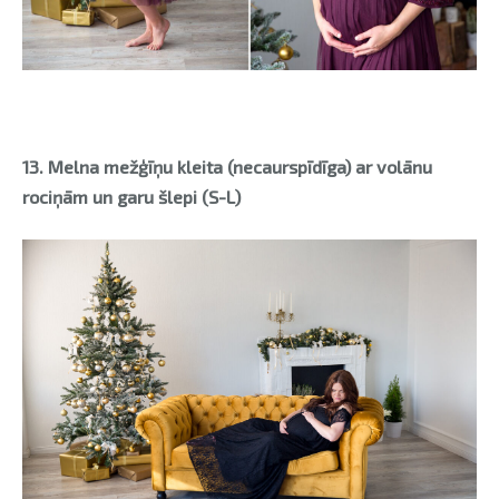
13. Melna mežģīņu kleita (necaurspīdīga) ar volānu
rociņām un garu šlepi (S-L)