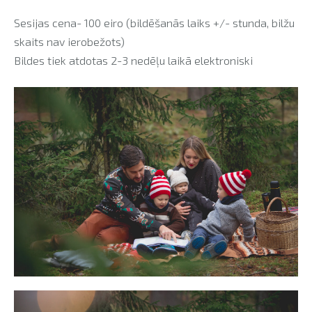
Sesijas cena- 100 eiro (bildēšanās laiks +/- stunda, bilžu
skaits nav ierobežots)
Bildes tiek atdotas 2-3 nedēļu laikā elektroniski