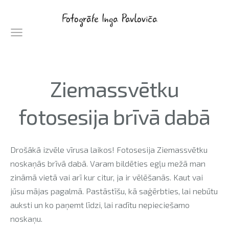
Ziemassvētku
fotosesija brīvā dabā
Drošākā izvēle vīrusa laikos! Fotosesija Ziemassvētku
noskaņās brīvā dabā. Varam bildēties egļu mežā man
zināmā vietā vai arī kur citur, ja ir vēlēšanās. Kaut vai
jūsu mājas pagalmā. Pastāstīšu, kā saģērbties, lai nebūtu
auksti un ko paņemt līdzi, lai radītu nepieciešamo
noskaņu.