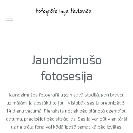
Jaundzimušo
fotosesija
Jaundzimušos fotografēju gan savā studijā, gan braucu
uz mājām, ja apstākļi to ļauj. Vislabāk sesiju organizēt 5-
14 dienu vecumā. Pieraksts notiek pēc plānotā dzemdību
datuma, precizējot pēc situācijas. Sesija var būt vienkārši
uz neitrāla fona vai kādā īpašā tematikā pēc izvēles.