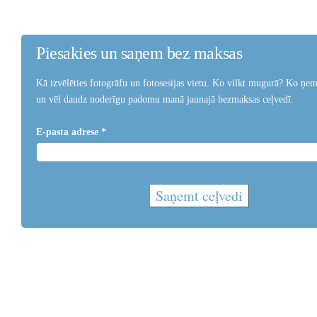
Piesakies un saņem bez maksas
Kā izvēlēties fotogrāfu un fotosesijas vietu. Ko vilkt mugurā? Ko ņemt
un vēl daudz noderīgu padomu manā jaunajā bezmaksas ceļvedī.
E-pasta adrese *
Saņemt ceļvedi
Mailigen
e-pasta mārketings